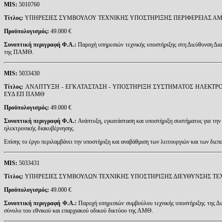
MIS
:
5010760
Τίτλος:
ΥΠΗΡΕΣΙΕΣ ΣΥΜΒΟΥΛΟΥ ΤΕΧΝΙΚΗΣ ΥΠΟΣΤΗΡΙΞΗΣ ΠΕΡΙΦΕΡΕΙΑΣ ΑΜ
Προϋπολογισμός:
49.000 €
Συνοπτική περιγραφή Φ.Α.:
Παροχή υπηρεσιών τεχνικής υποστήριξης στη Διεύθυνση Δια
της ΠΑΜΘ.
MIS
:
5033430
Τίτλος:
ΑΝΑΠΤΥΞΗ - ΕΓΚΑΤΑΣΤΑΣΗ - ΥΠΟΣΤΗΡΙΞΗ ΣΥΣΤΗΜΑΤΟΣ ΗΛΕΚΤΡΟ
ΕΥΔ ΕΠ ΠΑΜΘ
Προϋπολογισμός:
49.000 €
Συνοπτική περιγραφή Φ.Α.:
Ανάπτυξη, εγκατάσταση και υποστήριξη συστήματος για την 
ηλεκτρονικής διακυβέρνησης.
Επίσης το έργο περιλαμβάνει την υποστήριξη και αναβάθμιση των λειτουργιών και των 
MIS
:
5033431
Τίτλος:
ΥΠΗΡΕΣΙΕΣ ΣΥΜΒΟΥΛΩΝ ΤΕΧΝΙΚΗΣ ΥΠΟΣΤΗΡΙΞΗΣ ΔΙΕΥΘΥΝΣΗΣ ΤΕΧ
Προϋπολογισμός:
49.000 €
Συνοπτική περιγραφή Φ.Α.:
Παροχή υπηρεσιών συμβούλου τεχνικής υποστήριξης της Διε
σύνολο του εθνικού και επαρχιακού οδικού δικτύου της ΑΜΘ.