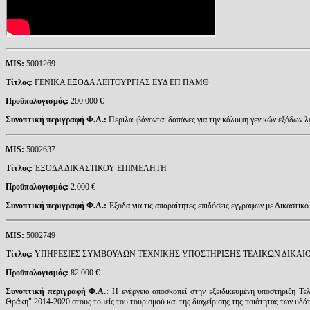
MIS
:
5001269
Τίτλος:
ΓΕΝΙΚΑ ΕΞΟΔΑ ΛΕΙΤΟΥΡΓΙΑΣ ΕΥΔ ΕΠ ΠΑΜΘ
Προϋπολογισμός:
200.000 €
Συνοπτική περιγραφή Φ.Α.:
Περιλαμβάνονται δαπάνες για την κάλυψη γενικών εξόδων
MIS
:
5002637
Τίτλος:
ΈΞΟΔΑ ΔΙΚΑΣΤΙΚΟΥ ΕΠΙΜΕΛΗΤΗ
Προϋπολογισμός:
2.000 €
Συνοπτική περιγραφή Φ.Α.:
Έξοδα για τις απαραίτητες επιδόσεις εγγράφων με Δικαστικό
MIS
:
5002749
Τίτλος:
ΥΠΗΡΕΣΙΕΣ ΣΥΜΒΟΥΛΩΝ ΤΕΧΝΙΚΗΣ ΥΠΟΣΤΗΡΙΞΗΣ ΤΕΛΙΚΩΝ ΔΙΚΑΙΟΥ
Προϋπολογισμός:
82.000 €
Συνοπτική περιγραφή Φ.Α.:
Η ενέργεια αποσκοπεί στην εξειδικευμένη υποστήριξη Τε
Θράκη" 2014-2020 στους τομείς του τουρισμού και της διαχείρισης της ποιότητας των υδά