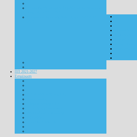
Υποδομές Μεταφορών, Περιβάλλον και Αειφόρος
Ανάπτυξη 2014 - 2020
Πρόγραμμα Αγροτικής Ανάπτυξης (ΠΑΑ) 2014 -
2020
Προσκλήσεις
Δημοσιότητα
Εκδηλώσεις
Ενταγμ. Πράξε
Ανακοινώσεις
ΠΠ 2021-2027
Ενημέρωση
ΕΣΠΑ 2007-2013 και Γ ΚΠΣ
Ανακοινώσεις
Οδηγίες Χρήσης ΟΠΣ
Υποστήριξη Δικαιούχων
Αντιμετώπιση της απάτης
Βιβλιοθήκη
Χρήσιμοι Σύνδεσμοι