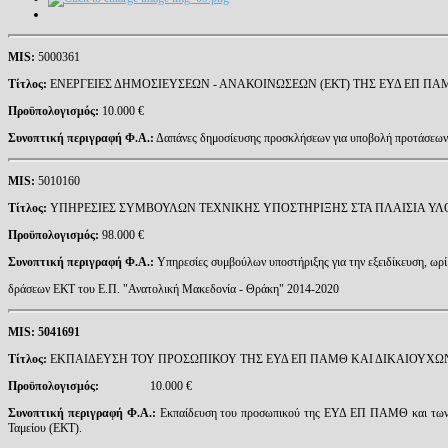
MIS
:
5000361
Τίτλος:
ΕΝΕΡΓΕΙΕΣ ΔΗΜΟΣΙΕΥΣΕΩΝ - ΑΝΑΚΟΙΝΩΣΕΩΝ (ΕΚΤ) ΤΗΣ ΕΥΔ ΕΠ ΠΑ
Προϋπολογισμός:
10.000 €
Συνοπτική περιγραφή Φ.Α.:
Δαπάνες δημοσίευσης προσκλήσεων για υποβολή προτάσεων 
MIS
:
5010160
Τίτλος:
ΥΠΗΡΕΣΙΕΣ ΣΥΜΒΟΥΛΩΝ ΤΕΧΝΙΚΗΣ ΥΠΟΣΤΗΡΙΞΗΣ ΣΤΑ ΠΛΑΙΣΙΑ ΥΛΟΠ
Προϋπολογισμός:
98.000 €
Συνοπτική περιγραφή Φ.Α.:
Υπηρεσίες συμβούλων υποστήριξης για την εξειδίκευση, ωρ
δράσεων ΕΚΤ του Ε.Π. "Ανατολική Μακεδονία - Θράκη" 2014-2020
MIS
: 5041691
Τίτλος:
ΕΚΠΑΙΔΕΥΣΗ ΤΟΥ ΠΡΟΣΩΠΙΚΟΥ ΤΗΣ ΕΥΔ ΕΠ ΠΑΜΘ ΚΑΙ ΔΙΚΑΙΟΥΧΩΝ
Προϋπολογισμός:
10.000 €
Συνοπτική περιγραφή Φ.Α.:
Εκπαίδευση του προσωπικού της ΕΥΔ ΕΠ ΠΑΜΘ και των δι
Ταμείου (ΕΚΤ).