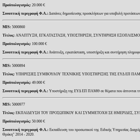
Προϋπολογισμός:
20.000 €
Συνοπτική περιγραφή Φ.Α.:
Δαπάνες δημοσίευσης προσκλήσεων για υποβολή προτάσεων,
MIS
:
5000860
Τίτλος:
ΑΝΑΠΤΥΞΗ, ΕΓΚΑΤΑΣΤΑΣΗ, ΥΠΟΣΤΗΡΙΞΗ, ΣΥΝΤΗΡΗΣΗ ΕΞΟΠΛΙΣΜΟΥ
Προϋπολογισμός:
100.000 €
Συνοπτική περιγραφή Φ.Α.:
Ανάπτυξη, εγκατάσταση, υποστήριξη και συντήρηση πληροφο
MIS
:
5000894
Τίτλος:
ΥΠΗΡΕΣΙΕΣ ΣΥΜΒΟΥΛΟΥ ΤΕΧΝΙΚΗΣ ΥΠΟΣΤΗΡΙΞΗΣ ΤΗΣ ΕΥΔ ΕΠ ΠΑ
Προϋπολογισμός:
49.000 €
Συνοπτική περιγραφή Φ.Α.:
Υποστήριξη της ΕΥΔ ΕΠ ΠΑΜΘ σε θέματα που άπτονται της 
MIS
:
5000977
Τίτλος:
ΕΚΠΑΙΔΕΥΣΗ ΤΟΥ ΠΡΟΣΩΠΙΚΟΥ ΚΑΙ ΣΥΜΜΕΤΟΧΗ ΣΕ ΗΜΕΡΙΔΕΣ, ΣΥ
Προϋπολογισμός:
50.000 €
Συνοπτική περιγραφή Φ.Α.:
Εκπαίδευση του προσωπικού της Ειδικής Υπηρεσίας Διαχείρ
Θράκη" 2014 - 2020.