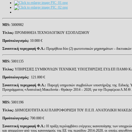
MIS
:
5000982
Τίτλος:
ΠΡΟΜΗΘΕΙΑ ΤΕΧΝΟΛΟΓΙΚΟΥ ΕΞΟΠΛΙΣΜΟΥ
Προϋπολογισμός:
10.000 €
Συνοπτική περιγραφή Φ.Α.:
Προμήθεια δύο (2) φωτοτυπικών μηχανημάτων – δικτυακών εκ
MIS
:
5001135
Τίτλος:
ΥΠΗΡΕΣΙΕΣ ΣΥΜΒΟΥΛΩΝ ΤΕΧΝΙΚΗΣ ΥΠΟΣΤΗΡΙΞΗΣ ΕΥΔ ΕΠ ΠΑΜΘ ΚΑΙ
Προϋπολογισμός:
121.000 €
Συνοπτική περιγραφή Φ.Α.:
Παροχή υπηρεσιών συμβούλων υποστήριξης της Ειδικής Υπη
Προγράμματος «Ανατολική Μακεδονία - Θράκη» 2014 – 2020, για την Περιφέρεια Α.Μ.Θ.
MIS
:
5001196
Τίτλος:
ΔΗΜΟΣΙΟΤΗΤΑ ΚΑΙ ΠΛΗΡΟΦΟΡΗΣΗ ΤΟΥ Π.Ε.Π. ΑΝΑΤΟΛΙΚΗ ΜΑΚΕΔΟΝΙ
Προϋπολογισμός:
700.000 €
Συνοπτική περιγραφή Φ.Α.:
Η πράξη περιλαμβάνει ενέργειες ικανοποίησης των υποχρε
και απορρέουν από τους κανονισμούς της ΕΕ της περιόδου 2014-2020, οι οποίες απευθύνοντ