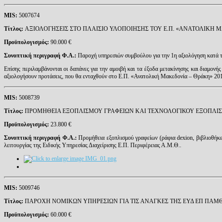
MIS
:
5007674
Τίτλος:
ΑΞΙΟΛΟΓΗΣΕΙΣ ΣΤΟ ΠΛΑΙΣΙΟ ΥΛΟΠΟΙΗΣΗΣ ΤΟΥ Ε.Π. «ΑΝΑΤΟΛΙΚΗ ΜΑ
Προϋπολογισμός:
90.000 €
Συνοπτική περιγραφή Φ.Α.:
Παροχή υπηρεσιών συμβούλου για την 1η αξιολόγηση κατά τ
Επίσης περιλαμβάνονται οι δαπάνες για την αμοιβή και τα έξοδα μετακίνησης και διαμ
αξιολογήσουν προτάσεις, που θα ενταχθούν στο Ε.Π. «Ανατολική Μακεδονία – Θράκη» 201
MIS
:
5008739
Τίτλος:
ΠΡΟΜΗΘΕΙΑ ΕΞΟΠΛΙΣΜΟΥ ΓΡΑΦΕΙΩΝ ΚΑΙ ΤΕΧΝΟΛΟΓΙΚΟΥ ΕΞΟΠΛΙ
Προϋπολογισμός:
23.800 €
Συνοπτική περιγραφή Φ.Α.:
Προμήθεια εξοπλισμού γραφείων (ράφια dexion, βιβλιοθήκε
λειτουργίας της Ειδικής Υπηρεσίας Διαχείρισης Ε.Π. Περιφέρειας Α.Μ.Θ..
MIS
:
5009746
Τίτλος:
ΠΑΡΟΧΗ ΝΟΜΙΚΩΝ ΥΠΗΡΕΣΙΩΝ ΓΙΑ ΤΙΣ ΑΝΑΓΚΕΣ ΤΗΣ ΕΥΔ ΕΠ ΠΑΜ
Προϋπολογισμός:
60.000 €