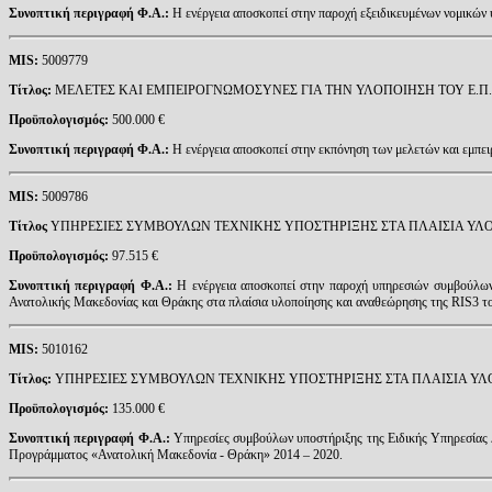
Συνοπτική περιγραφή Φ.Α.:
Η ενέργεια αποσκοπεί στην παροχή εξειδικευμένων νομικών
MIS
:
5009779
Τίτλος:
ΜΕΛΕΤΕΣ ΚΑΙ ΕΜΠΕΙΡΟΓΝΩΜΟΣΥΝΕΣ ΓΙΑ ΤΗΝ ΥΛΟΠΟΙΗΣΗ ΤΟΥ Ε.Π.
Προϋπολογισμός:
500.000 €
Συνοπτική περιγραφή Φ.Α.:
Η ενέργεια αποσκοπεί στην εκπόνηση των μελετών και εμ
MIS
:
5009786
Τίτλος
ΥΠΗΡΕΣΙΕΣ ΣΥΜΒΟΥΛΩΝ ΤΕΧΝΙΚΗΣ ΥΠΟΣΤΗΡΙΞΗΣ ΣΤA ΠΛΑΙΣΙA ΥΛΟΠΟ
Προϋπολογισμός:
97.515 €
Συνοπτική περιγραφή Φ.Α.:
Η ενέργεια αποσκοπεί στην παροχή υπηρεσιών συμβούλων 
Ανατολικής Μακεδονίας και Θράκης στα πλαίσια υλοποίησης και αναθεώρησης της 
MIS
:
5010162
Τίτλος:
ΥΠΗΡΕΣΙΕΣ ΣΥΜΒΟΥΛΩΝ ΤΕΧΝΙΚΗΣ ΥΠΟΣΤΗΡΙΞΗΣ ΣΤΑ ΠΛΑΙΣΙΑ ΥΛΟ
Προϋπολογισμός:
135.000 €
Συνοπτική περιγραφή Φ.Α.:
Υπηρεσίες συμβούλων υποστήριξης της Ειδικής Υπηρεσίας Δ
Προγράμματος «Ανατολική Μακεδονία - Θράκη» 2014 – 2020.