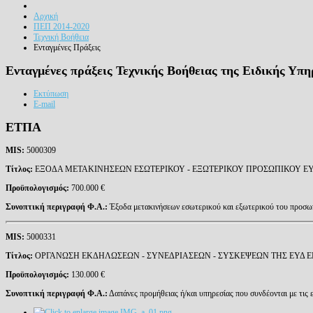
Αρχική
ΠΕΠ 2014-2020
Τεχνική Βοήθεια
Ενταγμένες Πράξεις
Ενταγμένες πράξεις Τεχνικής Βοήθειας της Ειδικής Υπη
Εκτύπωση
E-mail
ΕΤΠΑ
MIS:
5000309
Τίτλος:
ΕΞΟΔΑ ΜΕΤΑΚΙΝΗΣΕΩΝ ΕΣΩΤΕΡΙΚΟΥ - ΕΞΩΤΕΡΙΚΟΥ ΠΡΟΣΩΠΙΚΟΥ ΕΥΔ Ε
Προϋπολογισμός:
700.000 €
Συνοπτική περιγραφή Φ.Α.:
Έξοδα μετακινήσεων εσωτερικού και εξωτερικού του προσωπ
MIS
:
5000331
Τίτλος:
ΟΡΓΑΝΩΣΗ ΕΚΔΗΛΩΣΕΩΝ - ΣΥΝΕΔΡΙΑΣΕΩΝ - ΣΥΣΚΕΨΕΩΝ ΤΗΣ ΕΥΔ 
Προϋπολογισμός:
130.000 €
Συνοπτική περιγραφή Φ.Α.:
Δαπάνες προμήθειας ή/και υπηρεσίας που συνδέονται με τι