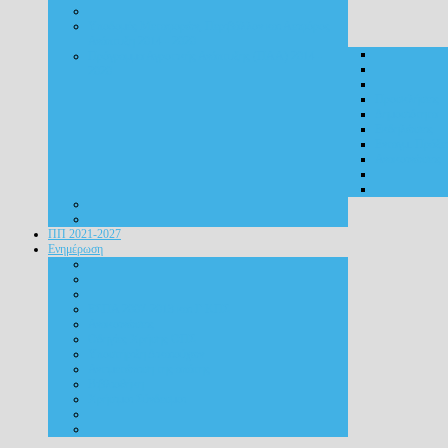
Υποδομές Μεταφορών, Περιβάλλον και Αειφόρος
Ανάπτυξη 2014 - 2020
Πρόγραμμα Αγροτικής Ανάπτυξης (ΠΑΑ) 2014 -
2020
Προσκλήσεις
Δημοσιότητα
Εκδηλώσεις
Ενταγμ. Πράξε
Ανακοινώσεις
ΠΠ 2021-2027
Ενημέρωση
ΕΣΠΑ 2007-2013 και Γ ΚΠΣ
Ανακοινώσεις
Οδηγίες Χρήσης ΟΠΣ
Υποστήριξη Δικαιούχων
Αντιμετώπιση της απάτης
Βιβλιοθήκη
Χρήσιμοι Σύνδεσμοι