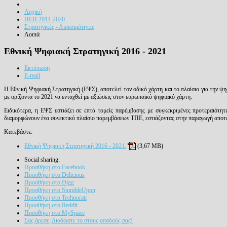
Αρχική
ΠΕΠ 2014-2020
Στρατηγικές - Αιρεσιμότητες
Λοιπά
Εθνική Ψηφιακή Στρατηγική 2016 - 2021
Εκτύπωση
E-mail
Η Εθνική Ψηφιακή Στρατηγική (ΕΨΣ), αποτελεί τον οδικό χάρτη και το πλαίσιο για την ψηφ
με ορίζοντα το 2021 να ενταχθεί με αξιώσεις στον ευρωπαϊκό ψηφιακό χάρτη.
Ειδικότερα, η ΕΨΣ εστιάζει σε επτά τομείς παρέμβασης με συγκεκριμένες προτεραιότητε
διαμορφώνουν ένα συνεκτικό πλαίσιο παρεμβάσεων ΤΠΕ, εστιάζοντας στην παραγωγή αποτε
Κατεβάστε:
Εθνική Ψηφιακή Στρατηγική 2016 - 2021.
(3,67 MB)
Social sharing:
Προσθήκη στο Facebook
Προσθήκη στο Delicious
Προσθήκη στο Digg
Προσθήκη στο StumbleUpon
Προσθήκη στο Technorati
Προσθήκη στο Reddit
Προσθήκη στο MySpace
Σας άρεσε; Διαδώστε το στους οπαδούς σας!