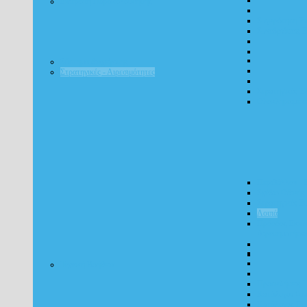
Επιτροπή Παρακολούθησης
Συγκρότηση Ε
Συνεδριάσεις 
Σύστημα διαχείρισης
Στρατηγικές - Αιρεσιμότητες
Στρατηγικές Έ
Ολοκληρωμένε
Περιβάλλον - 
Σχέδιο Οδικής
Στρατηγικές Ε
Λοιπά
Πρόοδος Εκπλ
Αιρεσημοτήτω
Τεχνική Βοήθεια
Προσκλήσεις Τ
Κατάλογοι Συ
Κατάλογος Πρ