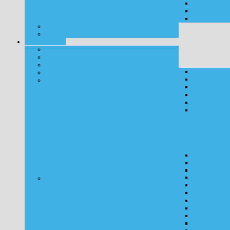
Φόρμα Εγγραφ
ΠΕΠ 2014-2020
Το πρόγραμμα
Ενεργοποίηση Προγράμματος
Εξειδίκευση Ε.
Κριτήρια Επιλ
Προσκλήσεις
Ενταγμένες Πρ
Παρακολούθηση Προγράμματος
Ετήσιες Εκθέσε
Πρόοδος Υλοπ
Αξιολόγηση