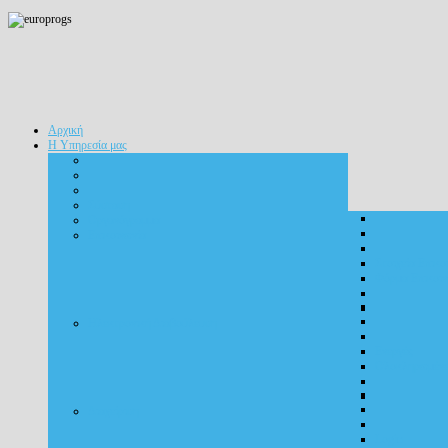
Αρχική
Η Υπηρεσία μας
Σύσταση
Οργανόγραμμα
Επικοινωνία
Στοιχεία Επικο
Φόρμα Επικοιν
Ηλεκτρονική Διαβούλευση
Ενεργές
Ολοκληρωμένε
Διαχείριση
Login