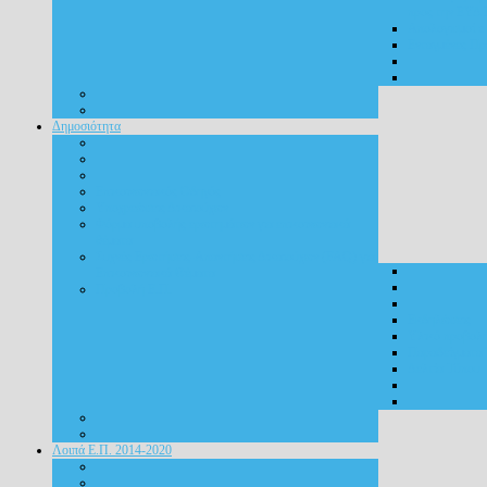
προς την ΕΥ
Απολογισμοί
Ενταγμένες Πρ
Δημοσιότητα
Επικοινωνιακός Οδηγός
Υποχρεώσεις Δικαιούχων
Φόρμα υποβολής ερωτημάτων για επικοινωνιακά
θέματα
Συχνές Ερωτήσεις-Απαντήσεις Δικαιούχων (FAQ) για
Επικοινωνιακά Θέματα
Προβολή Ε.Π.
Εκδηλώσεις
Υλικό προβολ
Παραδείγματα
Δελτία Τύπου
Λοιπά Ε.Π. 2014-2020