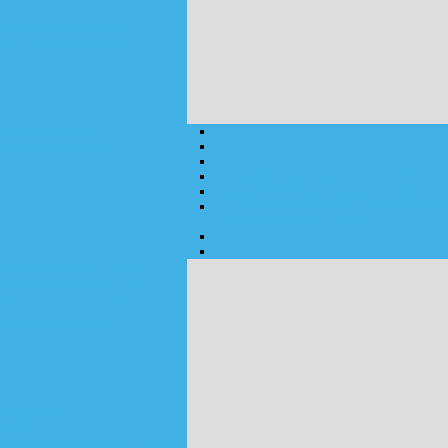
πιτροπής Παρακολούθησης
Επιτροπής Παρακολούθησης
ξυπνης Εξειδίκευσης
ς Χωρικές Επενδύσεις
Πολιτιστικής Διαδρομής της Εγνατίας Οδού
Στρατηγικές Βιώσιμης Αστικής Ανάπτυξης
Στρατηγικό & Επιχειρησιακό Σχέδιο Τουριστικής
Ανάπτυξης Περιφέρειας Α.Μ.Θ.
Ενέργεια - Κλιματική Αλλαγή
 Ασφάλειας Περιφέρειας ΑΜΘ
υρωπαϊκού Κοινωνικού Ταμείου
ήρωσης εκ των Προτέρων
ν
εχνικής Βοήθειας
μβάσεων
ομηθευτών και Παρεχόντων Υπηρεσίες